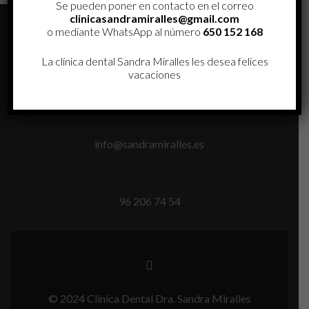
Se pueden poner en contacto en el correo
clinicasandramiralles@gmail.com
o mediante WhatsApp al número
650 152 168
La clínica dental Sandra Miralles les desea felices
vacaciones
Calle Joaquín Benlloch, 19, Valencia
info@sandramiralles.es
96 206 74 54
Enlace
de
Facebook
© 2024 Clínica Dental Dra. Sandra Miralles