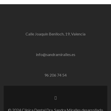
Calle Joaquín Benlloch, 19, Valencia
info@sandramiralles.es
96 206 74 54
Enlace
de
Facebook
© 2024 Clínica Dental Dra. Sandra Miralles desarrollado