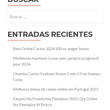
bonus
Buscar:
ENTRADAS RECIENTES
Best Online Casino 2024 500 no wager bonus
Meilleures machines à sous avec jackpot progressif
pour 2024
Chumba Casino Evaluate Bonus Code 2 Free Sweeps
Coins
Melhores bónus de casino online em Portugal 2025
Kasyno Na Prawdziwe Pieniądze 2025, Gry Online
Na Pieniądze W Polsce