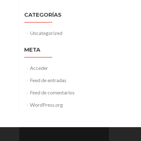
CATEGORÍAS
Uncategorized
META
Acceder
Feed de entradas
Feed de comentarios
WordPress.org