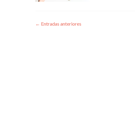
Onl
Cas
20
50
←
Entradas anteriores
no
wa
bo