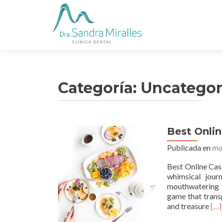
Categoría:
Uncategor
Best Onli
Navegación
Publicada en
ma
de
entradas
Best Online Cas
whimsical jour
mouthwatering s
game that trans
Lee
and treasure
[…]
má