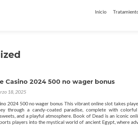
Ir
al
Inicio
Tratamient
contenido
ized
ne Casino 2024 500 no wager bonus
rzo 18, 2025
ino 2024 500 no wager bonus This vibrant online slot takes playe
ney through a candy-coated paradise, complete with colorful 
weets, and a playful atmosphere. Book of Dead is an iconic onli
ports players into the mystical world of ancient Egypt, where ad
r
sBest