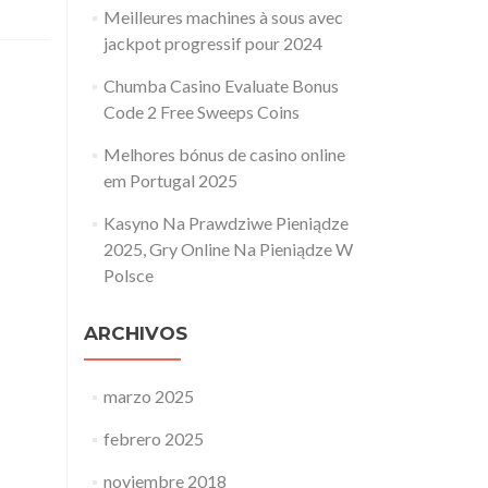
Meilleures machines à sous avec
jackpot progressif pour 2024
Chumba Casino Evaluate Bonus
Code 2 Free Sweeps Coins
Melhores bónus de casino online
em Portugal 2025
Kasyno Na Prawdziwe Pieniądze
2025, Gry Online Na Pieniądze W
Polsce
ARCHIVOS
marzo 2025
febrero 2025
noviembre 2018