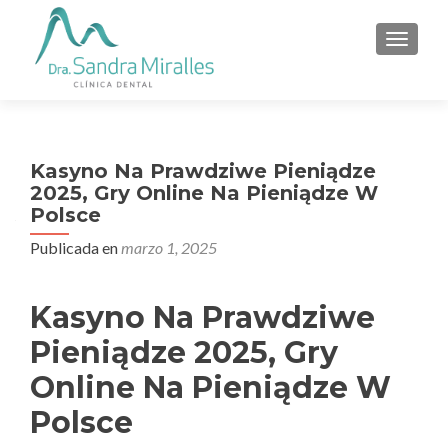
CAMBI
Kasyno Na Prawdziwe Pieniądze
2025, Gry Online Na Pieniądze W
Polsce
Publicada en
marzo 1, 2025
Kasyno Na Prawdziwe
Pieniądze 2025, Gry
Online Na Pieniądze W
Polsce