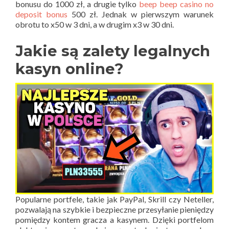
bonusu do 1000 zł, a drugie tylko
beep beep casino no
deposit bonus
500 zł. Jednak w pierwszym warunek
obrotu to x50 w 3 dni, a w drugim x3 w 30 dni.
Jakie są zalety legalnych
kasyn online?
Popularne portfele, takie jak PayPal, Skrill czy Neteller,
pozwalają na szybkie i bezpieczne przesyłanie pieniędzy
pomiędzy kontem gracza a kasynem. Dzięki portfelom