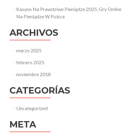
Kasyno Na Prawdziwe Pieniądze 2025, Gry Online
Na Pieniądze W Polsce
ARCHIVOS
marzo 2025
febrero 2025
noviembre 2018
CATEGORÍAS
Uncategorized
META