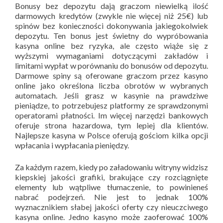
Bonusy bez depozytu dają graczom niewielką ilość
darmowych kredytów (zwykle nie więcej niż 25€) lub
spinów bez konieczności dokonywania jakiegokolwiek
depozytu. Ten bonus jest świetny do wypróbowania
kasyna online bez ryzyka, ale często wiąże się z
wyższymi wymaganiami dotyczącymi zakładów i
limitami wypłat w porównaniu do bonusów od depozytu.
Darmowe spiny są oferowane graczom przez kasyno
online jako określona liczba obrotów w wybranych
automatach. Jeśli grasz w kasynie na prawdziwe
pieniądze, to potrzebujesz platformy ze sprawdzonymi
operatorami płatności. Im więcej narzędzi bankowych
oferuje strona hazardowa, tym lepiej dla klientów.
Najlepsze kasyna w Polsce oferują gościom kilka opcji
wpłacania i wypłacania pieniędzy.
Za każdym razem, kiedy po załadowaniu witryny widzisz
kiepskiej jakości grafiki, brakujące czy rozciągnięte
elementy lub wątpliwe tłumaczenie, to powinieneś
nabrać podejrzeń. Nie jest to jednak 100%
wyznacznikiem słabej jakości oferty czy nieuczciwego
kasyna online. Jedno kasyno może zaoferować 100%