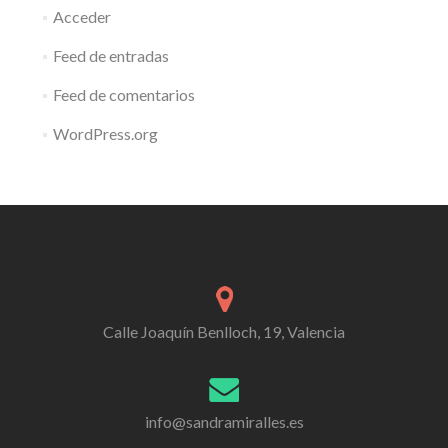
Acceder
Feed de entradas
Feed de comentarios
WordPress.org
Calle Joaquín Benlloch, 19, Valencia
info@sandramiralles.es