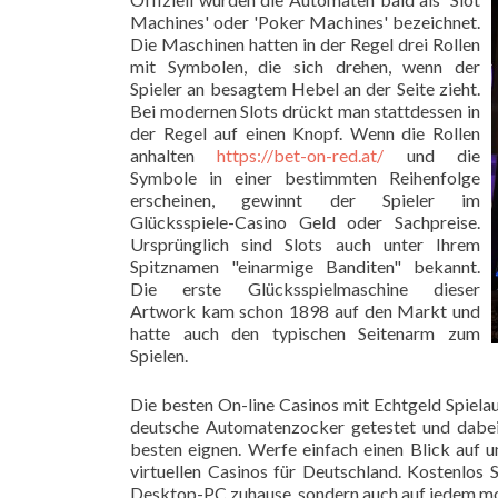
Machines' oder 'Poker Machines' bezeichnet.
Die Maschinen hatten in der Regel drei Rollen
mit Symbolen, die sich drehen, wenn der
Spieler an besagtem Hebel an der Seite zieht.
Bei modernen Slots drückt man stattdessen in
der Regel auf einen Knopf. Wenn die Rollen
anhalten
https://bet-on-red.at/
und die
Symbole in einer bestimmten Reihenfolge
erscheinen, gewinnt der Spieler im
Glücksspiele-Casino Geld oder Sachpreise.
Ursprünglich sind Slots auch unter Ihrem
Spitznamen "einarmige Banditen" bekannt.
Die erste Glücksspielmaschine dieser
Artwork kam schon 1898 auf den Markt und
hatte auch den typischen Seitenarm zum
Spielen.
Die besten On-line Casinos mit Echtgeld Spielau
deutsche Automatenzocker getestet und dabei 
besten eignen. Werfe einfach einen Blick auf u
virtuellen Casinos für Deutschland. Kostenlos
Desktop-PC zuhause, sondern auch auf jedem m