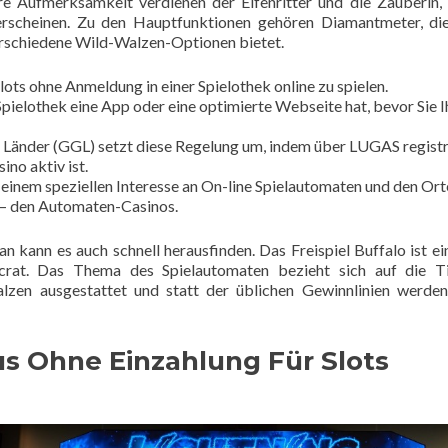
e Aufmerksamkeit verdienen der Elfenritter und die Zauberin, 
rscheinen. Zu den Hauptfunktionen gehören Diamantmeter, di
verschiedene Wild-Walzen-Optionen bietet.
Slots ohne Anmeldung in einer Spielothek online zu spielen.
-Spielothek eine App oder eine optimierte Webseite hat, bevor Sie I
Länder (GGL) setzt diese Regelung um, indem über LUGAS registr
ino aktiv ist.
t einem speziellen Interesse an On-line Spielautomaten und den Or
t – den Automaten-Casinos.
n kann es auch schnell herausfinden. Das Freispiel Buffalo ist ei
crat. Das Thema des Spielautomaten bezieht sich auf die Ti
lzen ausgestattet und statt der üblichen Gewinnlinien werde
s Ohne Einzahlung Für Slots