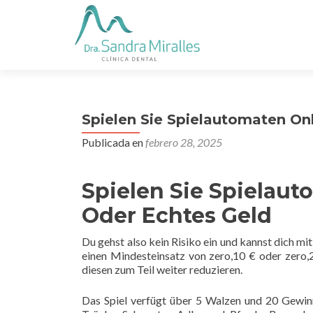
Spielen Sie Spielautomaten On
Publicada en
febrero 28, 2025
Spielen Sie Spielaut
Oder Echtes Geld
Du gehst also kein Risiko ein und kannst dich mit
einen Mindesteinsatz von zero,10 € oder zero,2
diesen zum Teil weiter reduzieren.
Das Spiel verfügt über 5 Walzen und 20 Gewinnl