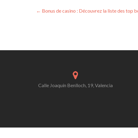
Navegación
←
Bonus de casino : Découvrez la liste des top 
de
entradas
Calle Joaquín Benlloch, 19, Valencia