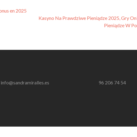
bonus en 2025
Kasyno Na Prawdziwe Pieniądze 2025, Gry On
Pieniądze W Po
info@sandramiralles.es
96 206 74 54
Aviso Legal
Política de Privacidad
Política de Cookies