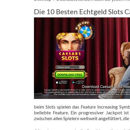
Die 10 Besten Echtgeld Slots 
beim Slots spielen das Feature Increasing Sym
beliebte Feature. Ein progressiver Jackpot is
zwischen allen Spielern weltweit angefüttert, die 