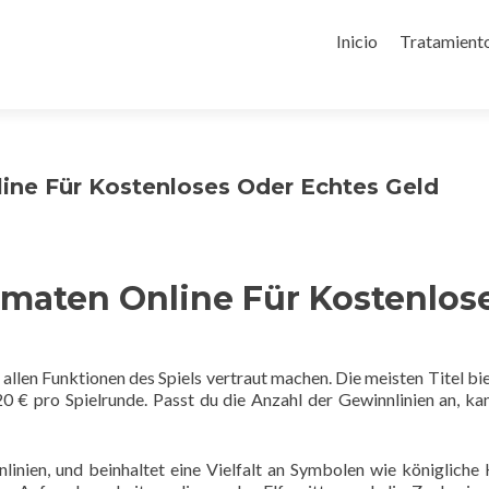
Ir
al
Inicio
Tratamient
contenido
line Für Kostenloses Oder Echtes Geld
omaten Online Für Kostenlos
 allen Funktionen des Spiels vertraut machen. Die meisten Titel bie
0 € pro Spielrunde. Passt du die Anzahl der Gewinnlinien an, ka
inien, und beinhaltet eine Vielfalt an Symbolen wie königliche 