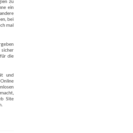
gien zu
nne ein
 andere
en, bei
uch mal
ergeben
 sicher
für die
ät und
 Online
nlosen
emacht,
eb Site
n.